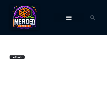
Action Figures
STL Download
In offerta!