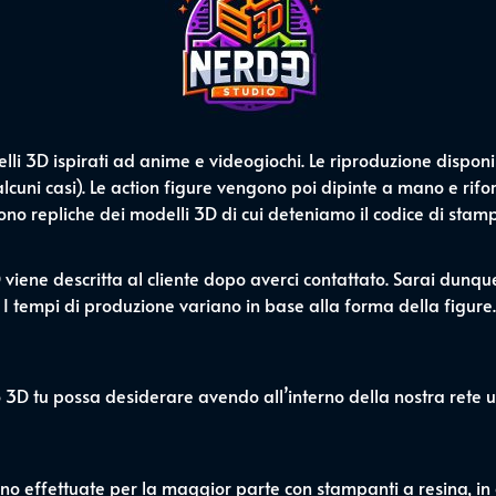
i 3D ispirati ad anime e videogiochi. Le riproduzione disponib
cuni casi). Le action figure vengono poi dipinte a mano e riforn
 sono repliche dei modelli 3D di cui deteniamo il codice di stam
D viene descritta al cliente dopo averci contattato. Sarai dunq
 I tempi di produzione variano in base alla forma della figure.
o 3D tu possa desiderare avendo all’interno della nostra rete
no effettuate per la maggior parte con stampanti a resina, in