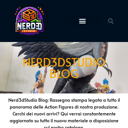
Action Figures
STL Download
NERD3DSTUDIO
BLOG
Nerd3dStudio Blog: Rassegna stampa legata a tutto il
panorama delle Action Figures di nostra produzione.
Cerchi dei nuovi arrivi? Qui verrai constantemente
aggiornato su tutto il nuovo materiale a disposizione
sul nostro catalogo.