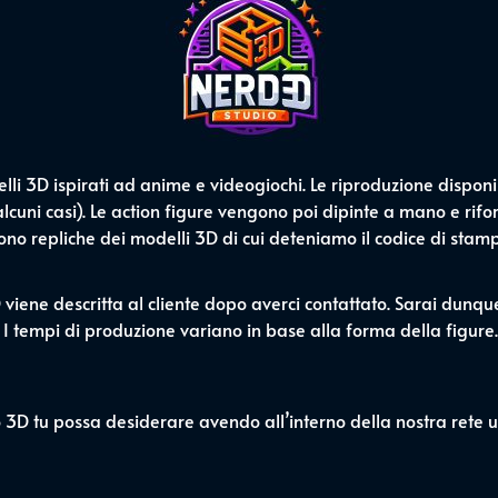
i 3D ispirati ad anime e videogiochi. Le riproduzione disponib
cuni casi). Le action figure vengono poi dipinte a mano e riforn
 sono repliche dei modelli 3D di cui deteniamo il codice di stam
D viene descritta al cliente dopo averci contattato. Sarai dunq
 I tempi di produzione variano in base alla forma della figure.
o 3D tu possa desiderare avendo all’interno della nostra rete