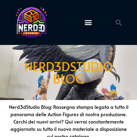
Action Figures
STL Download
NERD3DSTUDIO
BLOG
Nerd3dStudio Blog: Rassegna stampa legata a tutto il
panorama delle Action Figures di nostra produzione.
Cerchi dei nuovi arrivi? Qui verrai constantemente
aggiornato su tutto il nuovo materiale a disposizione
sul nostro catalogo.