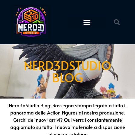
Action Figures
STL Download
NERD3DSTUDIO
BLOG
Nerd3dStudio Blog: Rassegna stampa legata a tutto il
panorama delle Action Figures di nostra produzione.
Cerchi dei nuovi arrivi? Qui verrai constantemente
aggiornato su tutto il nuovo materiale a disposizione
sul nostro catalogo.