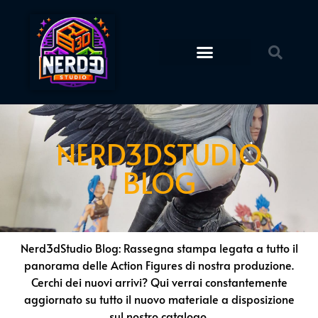
Action Figures
STL Download
NERD3DSTUDIO
BLOG
Nerd3dStudio Blog: Rassegna stampa legata a tutto il
panorama delle Action Figures di nostra produzione.
Cerchi dei nuovi arrivi? Qui verrai constantemente
aggiornato su tutto il nuovo materiale a disposizione
sul nostro catalogo.