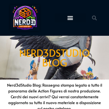
Action Figures
STL Download
NERD3DSTUDIO
BLOG
Nerd3dStudio Blog: Rassegna stampa legata a tutto il
panorama delle Action Figures di nostra produzione.
Cerchi dei nuovi arrivi? Qui verrai constantemente
aggiornato su tutto il nuovo materiale a disposizione
sul nostro catalogo.