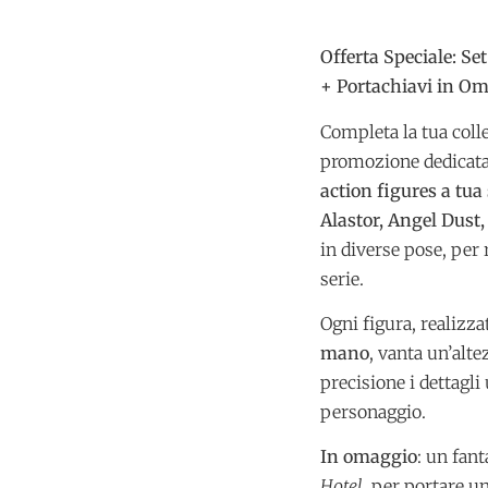
Offerta Speciale: Se
+ Portachiavi in O
Completa la tua coll
promozione dedicata 
action figures a tua 
Alastor, Angel Dust
in diverse pose, per r
serie.
Ogni figura, realizzat
mano
, vanta un’alte
precisione i dettagli 
personaggio.
In omaggio
: un fant
Hotel
, per portare u