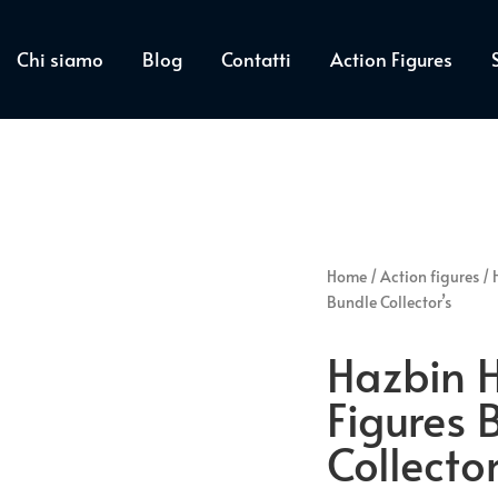
Chi siamo
Blog
Contatti
Action Figures
Home
/
Action figures
/
Bundle Collector’s
Hazbin H
Figures 
Collector