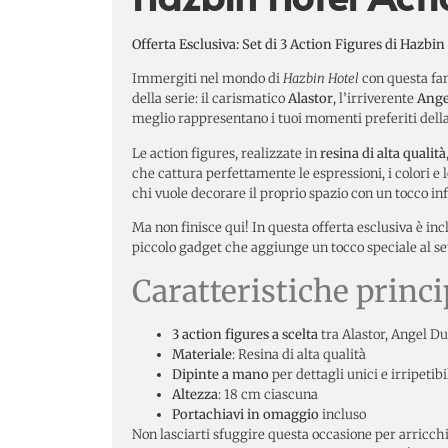
Offerta Esclusiva: Set di 3 Action Figures di Hazbi
Immergiti nel mondo di
Hazbin Hotel
con questa fan
della serie: il carismatico
Alastor
, l’irriverente
Ange
meglio rappresentano i tuoi momenti preferiti della
Le action figures, realizzate in
resina di alta qualità
che cattura perfettamente le espressioni, i colori e 
chi vuole decorare il proprio spazio con un tocco in
Ma non finisce qui! In questa offerta esclusiva è in
piccolo gadget che aggiunge un tocco speciale al set 
Caratteristiche princip
3 action figures a scelta
tra Alastor, Angel Du
Materiale
: Resina di alta qualità
Dipinte a mano
per dettagli unici e irripetibi
Altezza
: 18 cm ciascuna
Portachiavi in omaggio
incluso
Non lasciarti sfuggire questa occasione per arricchi