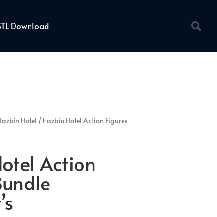
STL Download
Hazbin Hotel
/ Hazbin Hotel Action Figures
otel Action
Bundle
’s