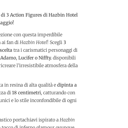
t di 3 Action Figures di Hazbin Hotel
maggio!
ezione con questa imperdibile
ai fan di
Hazbin Hotel
! Scegli
3
scelta
tra i carismatici personaggi di
, Adamo
,
Lucifer o Niffty.
disponibili
icreare l’irresistibile atmosfera della
a in resina di alta qualità e
dipinta a
zza di
18 centimetri
, catturando con
unici e lo stile inconfondibile di ogni
astico portachiavi ispirato a
Hazbin
n tocco di inferno glamour ovunque