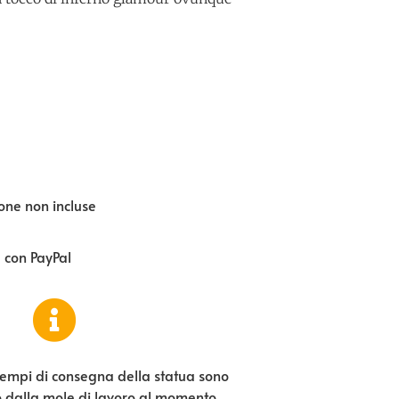
one non incluse
e con PayPal
tempi di consegna della statua sono
o dalla mole di lavoro al momento