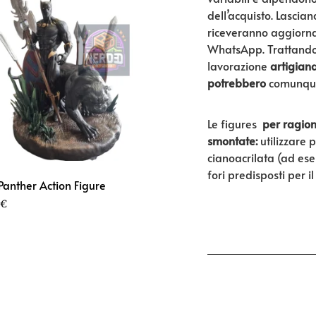
dell’acquisto. Lascian
riceveranno aggiornam
WhatsApp. Trattando
lavorazione
artigian
potrebbero
comunqu
Le figures
per ragion
smontate:
utilizzare 
cianoacrilata (ad ese
fori predisposti per i
Panther Action Figure
€