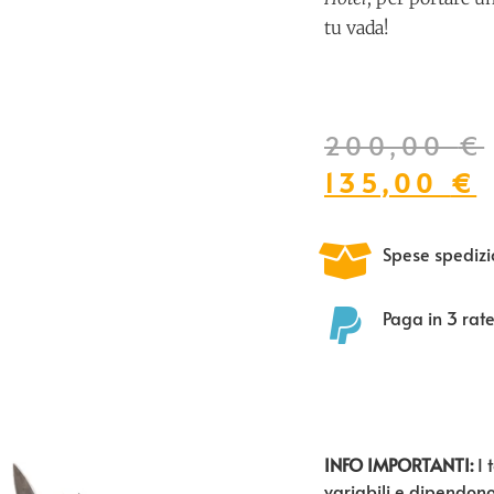
tu vada!
200,00
€
135,00
€
Spese spedizi
Paga in 3 rat
INFO IMPORTANTI:
I 
variabili e dipendon