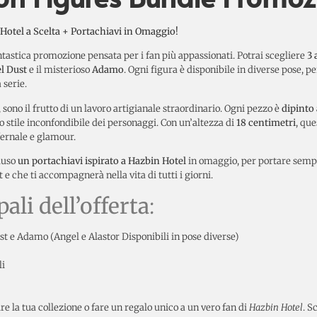
n Hotel a Scelta + Portachiavi in Omaggio!
tastica promozione pensata per i fan più appassionati. Potrai scegliere
3 
l Dust
e il misterioso
Adamo
. Ogni figura è disponibile in diverse pose, 
 serie.
, sono il frutto di un lavoro artigianale straordinario. Ogni pezzo è
dipinto
lo stile inconfondibile dei personaggi. Con un’altezza di
18 centimetri
, que
fernale e glamour.
cluso
un portachiavi ispirato a Hazbin Hotel
in omaggio, per portare sempre
e che ti accompagnerà nella vita di tutti i giorni.
ali dell’offerta
:
st e Adamo (Angel e Alastor Disponibili in pose diverse)
li
re la tua collezione o fare un regalo unico a un vero fan di
Hazbin Hotel
. S