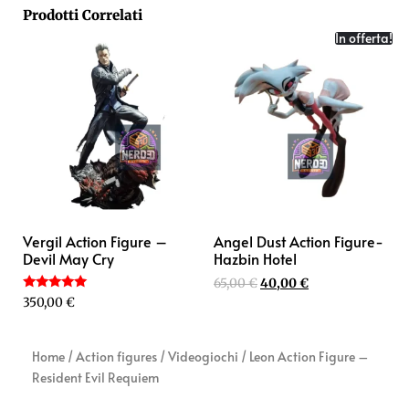
Prodotti Correlati
In offerta!
Vergil Action Figure –
Angel Dust Action Figure-
Devil May Cry
Hazbin Hotel
65,00
€
40,00
€
Valutato
350,00
€
5.00
su 5
Home
/
Action figures
/
Videogiochi
/ Leon Action Figure –
Resident Evil Requiem