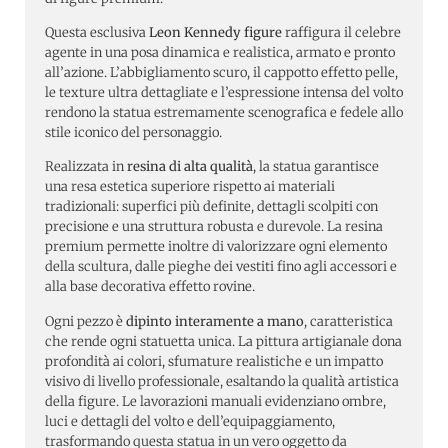
Questa esclusiva
Leon Kennedy figure
raffigura il celebre
agente in una posa dinamica e realistica, armato e pronto
all’azione. L’abbigliamento scuro, il cappotto effetto pelle,
le texture ultra dettagliate e l’espressione intensa del volto
rendono la statua estremamente scenografica e fedele allo
stile iconico del personaggio.
Realizzata in
resina di alta qualità
, la statua garantisce
una resa estetica superiore rispetto ai materiali
tradizionali: superfici più definite, dettagli scolpiti con
precisione e una struttura robusta e durevole. La resina
premium permette inoltre di valorizzare ogni elemento
della scultura, dalle pieghe dei vestiti fino agli accessori e
alla base decorativa effetto rovine.
Ogni pezzo è
dipinto interamente a mano
, caratteristica
che rende ogni statuetta unica. La pittura artigianale dona
profondità ai colori, sfumature realistiche e un impatto
visivo di livello professionale, esaltando la qualità artistica
della figure. Le lavorazioni manuali evidenziano ombre,
luci e dettagli del volto e dell’equipaggiamento,
trasformando questa statua in un vero oggetto da