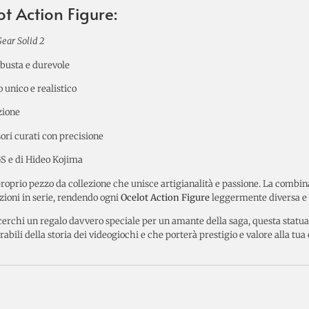
t Action Figure:
ear Solid 2
robusta e durevole
o unico e realistico
zione
ssori curati con precisione
S e di Hideo Kojima
proprio pezzo da collezione che unisce artigianalità e passione. La comb
zioni in serie, rendendo ogni
Ocelot Action Figure
leggermente diversa e 
o cerchi un regalo davvero speciale per un amante della saga, questa statua
li della storia dei videogiochi e che porterà prestigio e valore alla tua 