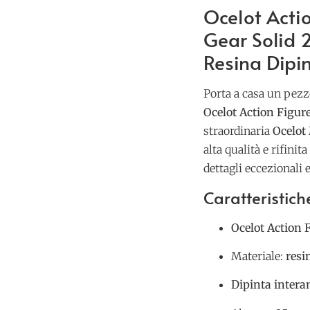
Ocelot Acti
Gear Solid 2
Resina Dipi
Porta a casa un pezz
Ocelot Action Figur
straordinaria
Ocelot
alta qualità e rifin
dettagli eccezionali
Caratteristiche
Ocelot Action 
Materiale:
resi
Dipinta inter