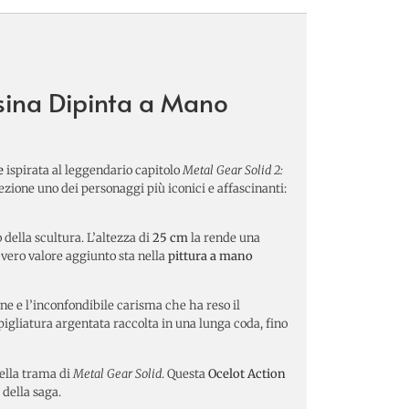
esina Dipinta a Mano
e
ispirata al leggendario capitolo
Metal Gear Solid 2:
ezione uno dei personaggi più iconici e affascinanti:
 della scultura. L’altezza di
25 cm
la rende una
 vero valore aggiunto sta nella
pittura a mano
one e l’inconfondibile carisma che ha reso il
apigliatura argentata raccolta in una lunga coda, fino
ella trama di
Metal Gear Solid
. Questa
Ocelot Action
 della saga.