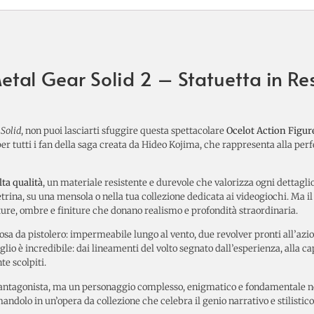
etal Gear Solid 2 – Statuetta in R
Solid
, non puoi lasciarti sfuggire questa spettacolare
Ocelot Action Figur
er tutti i fan della saga creata da Hideo Kojima, che rappresenta alla perf
lta qualità
, un materiale resistente e durevole che valorizza ogni dettaglio
trina, su una mensola o nella tua collezione dedicata ai videogiochi. Ma il
ure, ombre e finiture che donano realismo e profondità straordinaria.
posa da pistolero: impermeabile lungo al vento, due revolver pronti all’azi
aglio è incredibile: dai lineamenti del volto segnato dall’esperienza, alla c
e scolpiti.
 antagonista, ma un personaggio complesso, enigmatico e fondamentale n
andolo in un’opera da collezione che celebra il genio narrativo e stilistico