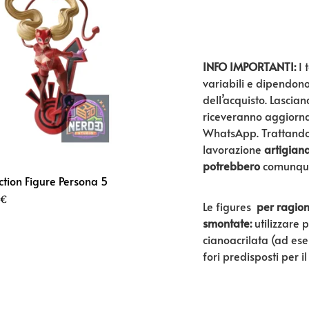
INFO IMPORTANTI:
I 
variabili e dipendon
dell’acquisto. Lascian
riceveranno aggiornam
WhatsApp. Trattando
lavorazione
artigian
potrebbero
comunqu
tion Figure Persona 5
€
Le figures
per ragion
smontate:
utilizzare 
cianoacrilata (ad ese
fori predisposti per i