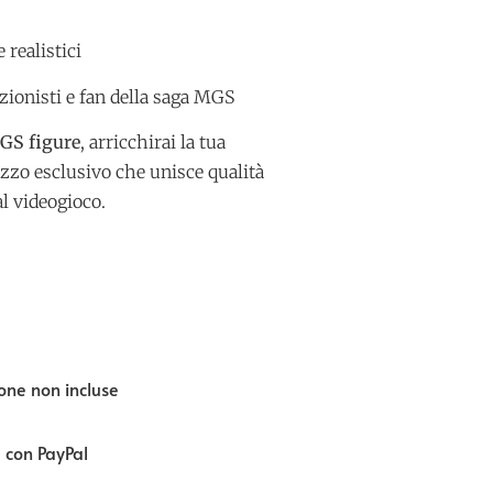
e realistici
ezionisti e fan della saga MGS
GS figure
, arricchirai la tua
zzo esclusivo che unisce qualità
al videogioco.
one non incluse
e con PayPal