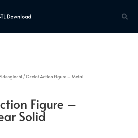
STL Download
Videogiochi
/ Ocelot Action Figure – Metal
ction Figure –
ar Solid