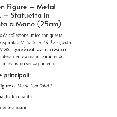
on Figure – Metal
 – Statuetta in
nta a Mano (25cm)
o da collezione unico con questa
e
ispirata a
Metal Gear Solid 2
. Questa
 MGS figure
è realizzata in resina di
ita interamente a mano, garantendo
 e un realismo senza paragoni.
 principali:
Figure
da
Metal Gear Solid 2
na di alta qualità
amente a mano