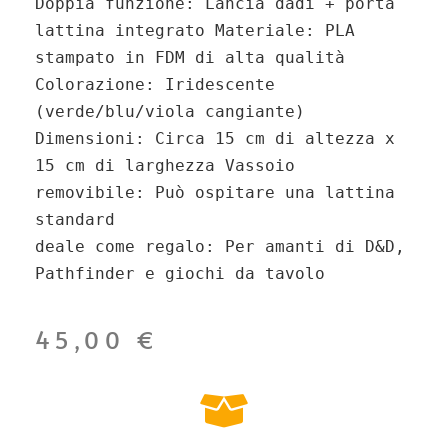
Doppia funzione
: Lancia dadi + porta
lattina integrato
Materiale
: PLA
stampato in
FDM di alta qualità
Colorazione
: Iridescente
(verde/blu/viola cangiante)
Dimensioni
: Circa
15 cm di altezza x
15 cm di larghezza
Vassoio 
removibile
: Può ospitare una lattina 
deale come regalo
: Per amanti di D&D, 
Pathfinder e giochi da tavolo
45,00
€