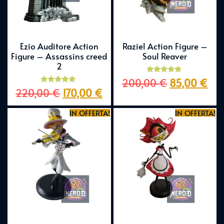
Ezio Auditore Action
Raziel Action Figure –
Figure – Assassins creed
Soul Reaver
2
Valutato
200,00
€
85,00
€
5.00
Valutato
220,00
€
170,00
€
su 5
5.00
su 5
IN OFFERTA!
IN OFFERTA!