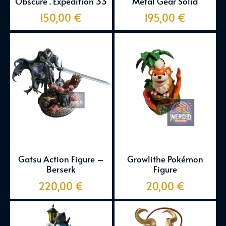
Obscure . Expedition 33
Metal Gear Solid
150,00
€
195,00
€
Gatsu Action Figure –
Growlithe Pokémon
Berserk
Figure
220,00
€
20,00
€