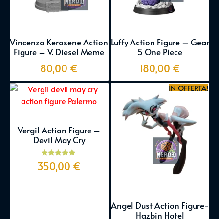
Vincenzo Kerosene Action
Luffy Action Figure – Gear
Figure – V. Diesel Meme
5 One Piece
80,00
€
180,00
€
IN OFFERTA!
Vergil Action Figure –
Devil May Cry
Valutato
350,00
€
5.00
su 5
Angel Dust Action Figure-
Hazbin Hotel