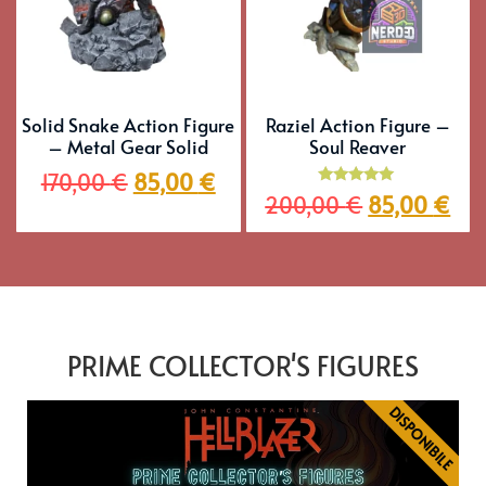
Solid Snake Action Figure
Raziel Action Figure –
– Metal Gear Solid
Soul Reaver
170,00
€
85,00
€
Valutato
200,00
€
85,00
€
5.00
su 5
PRIME COLLECTOR'S FIGURES
DISPONIBILE