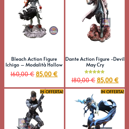
Bleach Action Figure
Dante Action Figure -Devil
Ichigo – Modalità Hollow
May Cry
160,00
€
85,00
€
Valutato
180,00
€
85,00
€
5.00
su 5
IN OFFERTA!
IN OFFERTA!