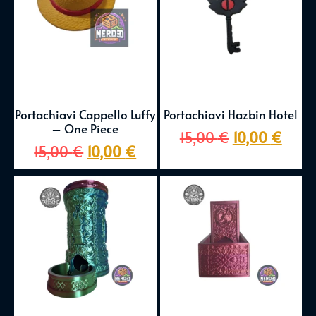
Portachiavi Cappello Luffy
Portachiavi Hazbin Hotel
– One Piece
15,00
€
10,00
€
15,00
€
10,00
€