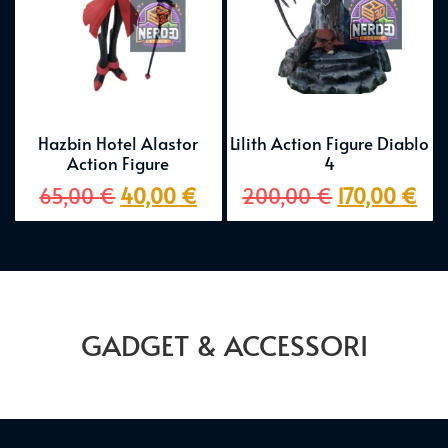
Hazbin Hotel Alastor
Lilith Action Figure Diablo
Action Figure
4
65,00
€
40,00
€
200,00
€
170,00
€
GADGET & ACCESSORI