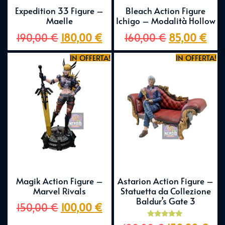
Expedition 33 Figure –
Bleach Action Figure
Maelle
Ichigo – Modalità Hollow
190,00
€
180,00
€
160,00
€
85,00
€
IN OFFERTA!
IN OFFERTA!
Magik Action Figure –
Astarion Action Figure –
Marvel Rivals
Statuetta da Collezione
Baldur’s Gate 3
150,00
€
100,00
€
Valutato