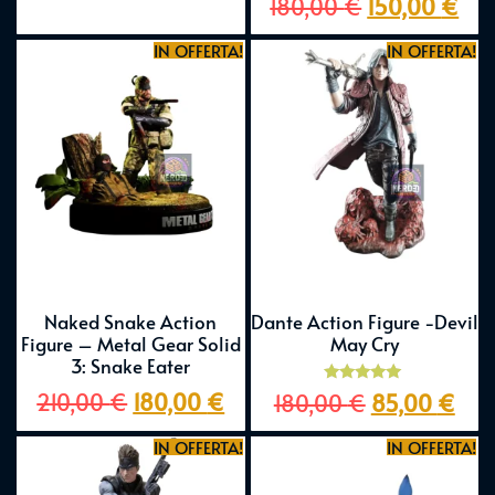
180,00
€
150,00
€
5.00
su 5
IN OFFERTA!
IN OFFERTA!
Naked Snake Action
Dante Action Figure -Devil
Figure – Metal Gear Solid
May Cry
3: Snake Eater
Valutato
210,00
€
180,00
€
180,00
€
85,00
€
5.00
su 5
IN OFFERTA!
IN OFFERTA!