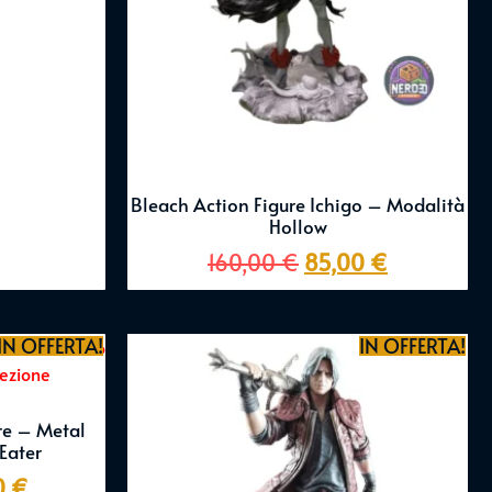
Bleach Action Figure Ichigo – Modalità
Hollow
160,00
€
85,00
€
IN OFFERTA!
IN OFFERTA!
re – Metal
Eater
0
€