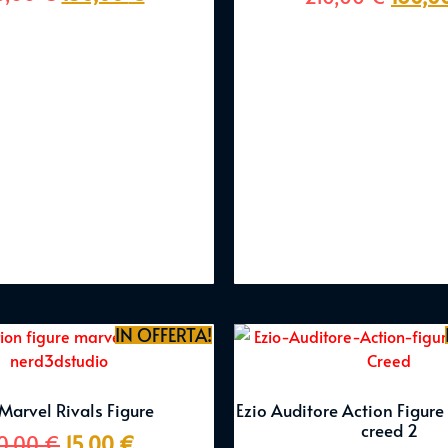
su 5
IN OFFERTA!
 Marvel Rivals Figure
Ezio Auditore Action Figur
creed 2
0,00
€
15,00
€