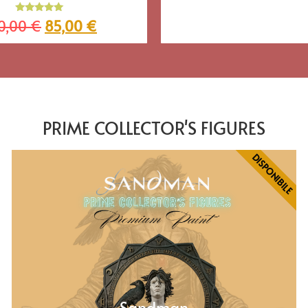
Valutato
0,00
€
85,00
€
5.00
su 5
PRIME COLLECTOR'S FIGURES
DISPONIBILE
Sandman