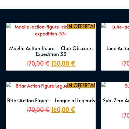
IN OFFERTA!
Maelle Action figure – Clair Obscure .
Lune Actio
Expedition 33
170,00
€
150,00
€
17
IN OFFERTA!
Briar Action Figure – League of Legends
Sub-Zero A
170,00
€
160,00
€
17