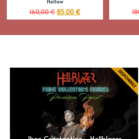
Hollow
160,00
€
85,00
€
18
DISPONIBILE
Jhon Constantine - Hellblazer