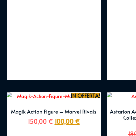
IN OFFERTA!
Magik Action Figure – Marvel Rivals
Astarion A
Colle
150,00
€
100,00
€
18