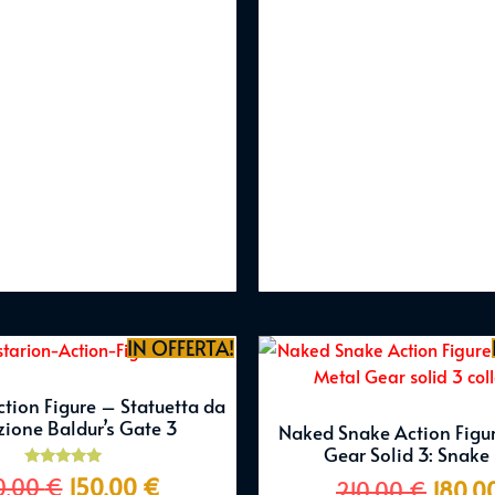
IN OFFERTA!
ction Figure – Statuetta da
zione Baldur’s Gate 3
Naked Snake Action Figu
Gear Solid 3: Snake 
Valutato
0,00
€
150,00
€
210,00
€
180,0
5.00