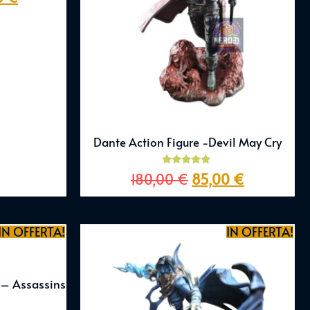
Dante Action Figure -Devil May Cry
Valutato
180,00
€
85,00
€
5.00
su 5
IN OFFERTA!
IN OFFERTA!
e – Assassins