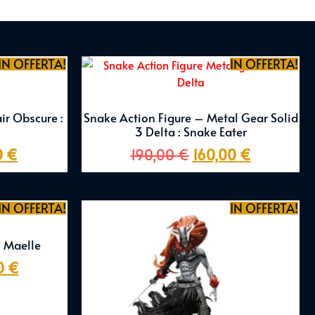
IN OFFERTA!
IN OFFERTA!
ir Obscure :
Snake Action Figure – Metal Gear Solid
3 Delta : Snake Eater
0
€
190,00
€
160,00
€
IN OFFERTA!
IN OFFERTA!
– Maelle
0
€