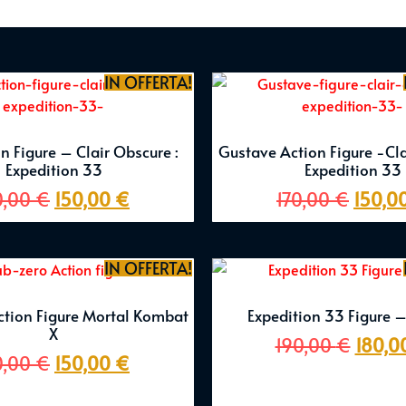
IN OFFERTA!
n Figure – Clair Obscure :
Gustave Action Figure -Cla
Expedition 33
Expedition 33
0,00
€
150,00
€
170,00
€
150,0
IN OFFERTA!
ction Figure Mortal Kombat
Expedition 33 Figure 
X
190,00
€
180,0
0,00
€
150,00
€