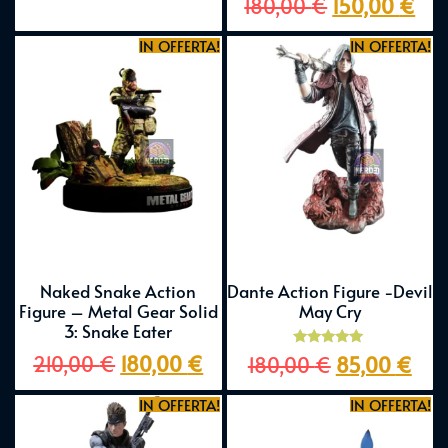
180,00
€
150,00
€
5.00
su 5
IN OFFERTA!
IN OFFERTA!
Naked Snake Action
Dante Action Figure -Devil
Figure – Metal Gear Solid
May Cry
3: Snake Eater
Valutato
210,00
€
180,00
€
180,00
€
85,00
€
5.00
su 5
IN OFFERTA!
IN OFFERTA!