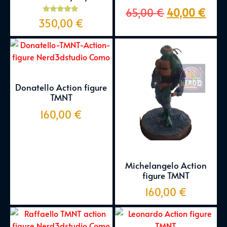
65,00
€
40,00
€
Valutato
350,00
€
5.00
su 5
Donatello Action figure
TMNT
160,00
€
Michelangelo Action
figure TMNT
160,00
€