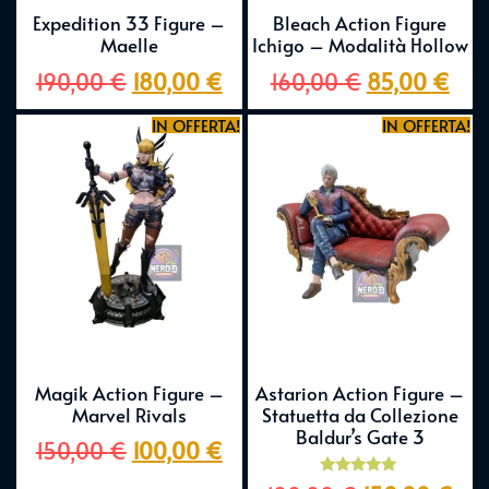
Expedition 33 Figure –
Bleach Action Figure
Maelle
Ichigo – Modalità Hollow
190,00
€
180,00
€
160,00
€
85,00
€
IN OFFERTA!
IN OFFERTA!
Magik Action Figure –
Astarion Action Figure –
Marvel Rivals
Statuetta da Collezione
Baldur’s Gate 3
150,00
€
100,00
€
Valutato