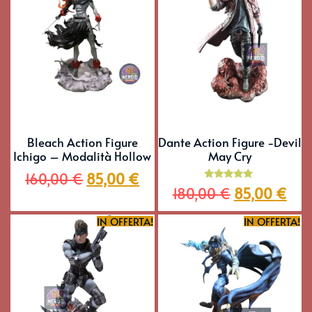
Bleach Action Figure
Dante Action Figure -Devil
Ichigo – Modalità Hollow
May Cry
160,00
€
85,00
€
Valutato
180,00
€
85,00
€
5.00
su 5
IN OFFERTA!
IN OFFERTA!