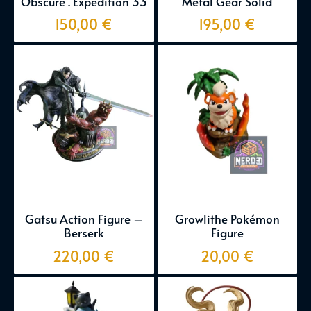
Obscure . Expedition 33
Metal Gear Solid
150,00
€
195,00
€
Gatsu Action Figure –
Growlithe Pokémon
Berserk
Figure
220,00
€
20,00
€