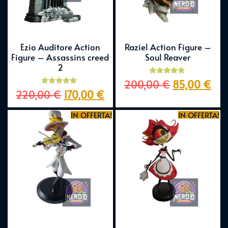
Ezio Auditore Action
Raziel Action Figure –
Figure – Assassins creed
Soul Reaver
2
Valutato
200,00
€
85,00
€
5.00
Valutato
220,00
€
170,00
€
su 5
5.00
su 5
IN OFFERTA!
IN OFFERTA!