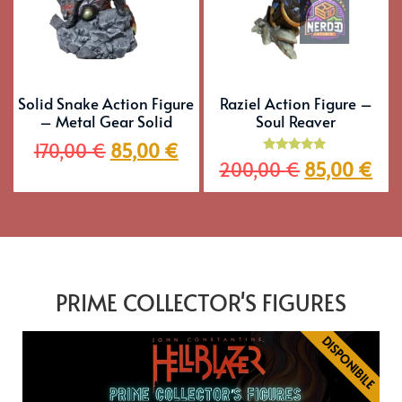
Solid Snake Action Figure
Raziel Action Figure –
– Metal Gear Solid
Soul Reaver
170,00
€
85,00
€
Valutato
200,00
€
85,00
€
5.00
su 5
PRIME COLLECTOR'S FIGURES
DISPONIBILE