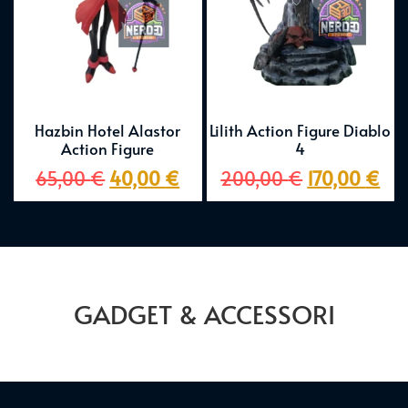
Hazbin Hotel Alastor
Lilith Action Figure Diablo
Action Figure
4
65,00
€
40,00
€
200,00
€
170,00
€
GADGET & ACCESSORI