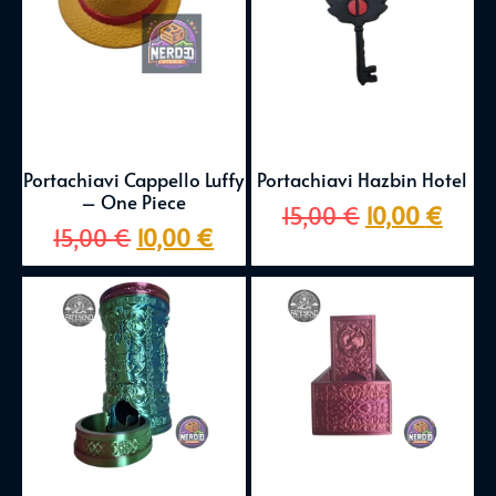
Portachiavi Cappello Luffy
Portachiavi Hazbin Hotel
– One Piece
15,00
€
10,00
€
15,00
€
10,00
€