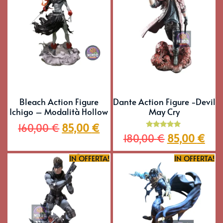
Bleach Action Figure
Dante Action Figure -Devil
Ichigo – Modalità Hollow
May Cry
160,00
€
85,00
€
Valutato
180,00
€
85,00
€
5.00
su 5
IN OFFERTA!
IN OFFERTA!