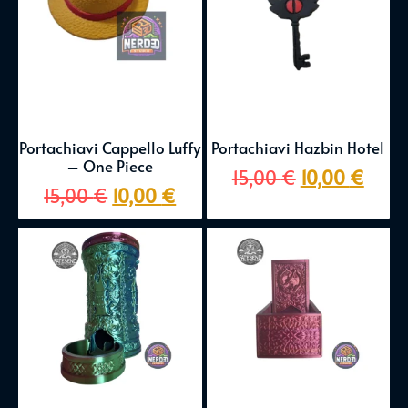
Portachiavi Cappello Luffy
Portachiavi Hazbin Hotel
– One Piece
15,00
€
10,00
€
15,00
€
10,00
€