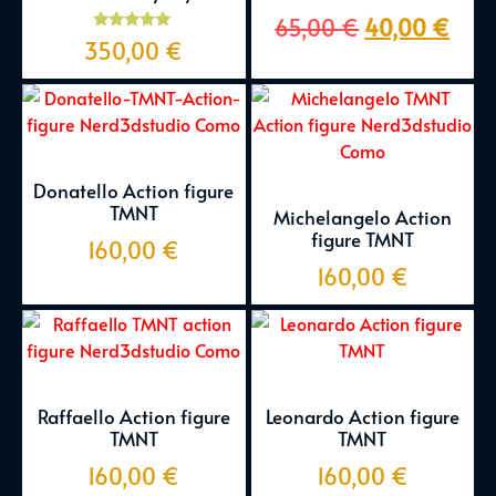
65,00
€
40,00
€
Valutato
350,00
€
5.00
su 5
Donatello Action figure
TMNT
Michelangelo Action
figure TMNT
160,00
€
160,00
€
Raffaello Action figure
Leonardo Action figure
TMNT
TMNT
160,00
€
160,00
€