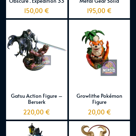
Obscure . Expedition 33
Metal Gear Solid
150,00
€
195,00
€
Gatsu Action Figure –
Growlithe Pokémon
Berserk
Figure
220,00
€
20,00
€