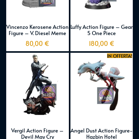
Vincenzo Kerosene Action
Luffy Action Figure – Gear
Figure – V. Diesel Meme
5 One Piece
80,00
€
180,00
€
IN OFFERTA!
Vergil Action Figure –
Angel Dust Action Figure-
Devil May Cry
Hazbin Hotel