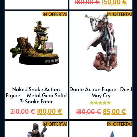
180,00
€
150,00
€
5.00
su 5
IN OFFERTA!
IN OFFERTA!
Naked Snake Action
Dante Action Figure -Devil
Figure – Metal Gear Solid
May Cry
3: Snake Eater
Valutato
210,00
€
180,00
€
180,00
€
85,00
€
5.00
su 5
IN OFFERTA!
IN OFFERTA!