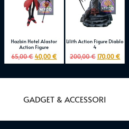
Hazbin Hotel Alastor
Lilith Action Figure Diablo
Action Figure
4
65,00
€
40,00
€
200,00
€
170,00
€
GADGET & ACCESSORI