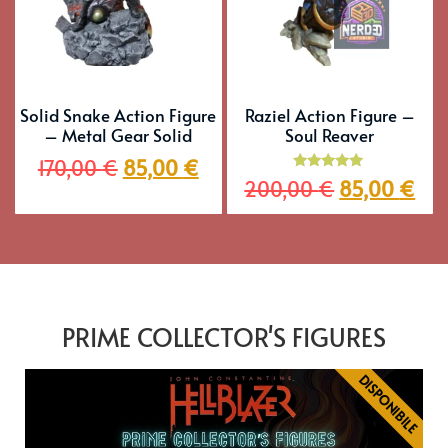
Solid Snake Action Figure
Raziel Action Figure –
– Metal Gear Solid
Soul Reaver
170,00
€
85,00
€
Valutato
200,00
€
85,00
€
5.00
su 5
PRIME COLLECTOR'S FIGURES
DISPONIBILE