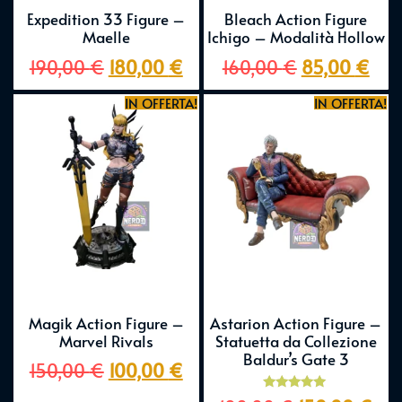
Expedition 33 Figure –
Bleach Action Figure
Maelle
Ichigo – Modalità Hollow
190,00
€
180,00
€
160,00
€
85,00
€
IN OFFERTA!
IN OFFERTA!
Magik Action Figure –
Astarion Action Figure –
Marvel Rivals
Statuetta da Collezione
Baldur’s Gate 3
150,00
€
100,00
€
Valutato