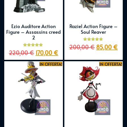
Ezio Auditore Action
Raziel Action Figure –
Figure – Assassins creed
Soul Reaver
2
Valutato
200,00
€
85,00
€
5.00
Valutato
220,00
€
170,00
€
su 5
5.00
su 5
IN OFFERTA!
IN OFFERTA!