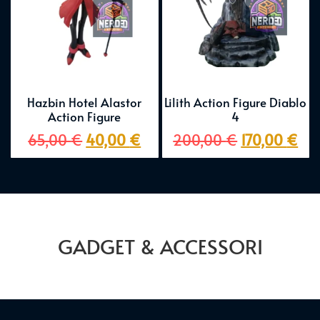
Hazbin Hotel Alastor
Lilith Action Figure Diablo
Action Figure
4
65,00
€
40,00
€
200,00
€
170,00
€
GADGET & ACCESSORI