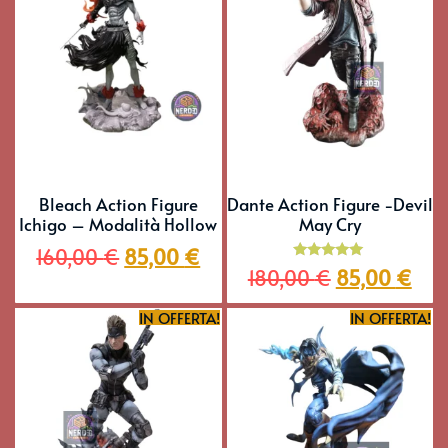
Bleach Action Figure
Dante Action Figure -Devil
Ichigo – Modalità Hollow
May Cry
160,00
€
85,00
€
Valutato
180,00
€
85,00
€
5.00
su 5
IN OFFERTA!
IN OFFERTA!