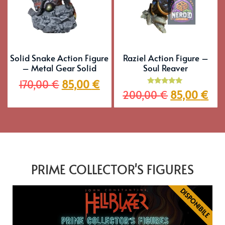
Solid Snake Action Figure
Raziel Action Figure –
– Metal Gear Solid
Soul Reaver
170,00
€
85,00
€
Valutato
200,00
€
85,00
€
5.00
su 5
PRIME COLLECTOR'S FIGURES
DISPONIBILE