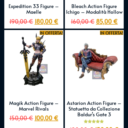
Expedition 33 Figure –
Bleach Action Figure
Maelle
Ichigo – Modalità Hollow
190,00
€
180,00
€
160,00
€
85,00
€
IN OFFERTA!
IN OFFERTA!
Magik Action Figure –
Astarion Action Figure –
Marvel Rivals
Statuetta da Collezione
Baldur’s Gate 3
150,00
€
100,00
€
Valutato