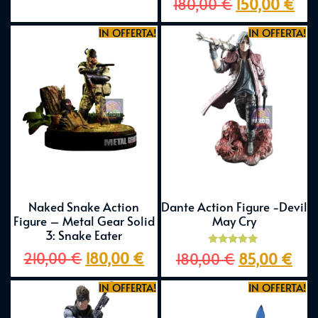
180,00
€
150,00
€
5.00
su 5
IN OFFERTA!
IN OFFERTA!
Naked Snake Action
Dante Action Figure -Devil
Figure – Metal Gear Solid
May Cry
3: Snake Eater
Valutato
210,00
€
180,00
€
180,00
€
85,00
€
5.00
su 5
IN OFFERTA!
IN OFFERTA!