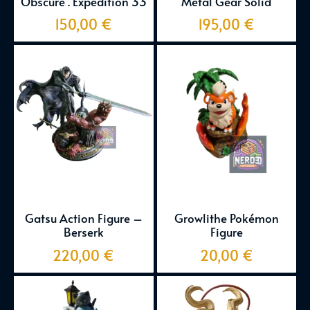
Obscure . Expedition 33
Metal Gear Solid
150,00
€
195,00
€
Gatsu Action Figure –
Growlithe Pokémon
Berserk
Figure
220,00
€
20,00
€