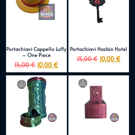
Portachiavi Cappello Luffy
Portachiavi Hazbin Hotel
– One Piece
15,00
€
10,00
€
15,00
€
10,00
€