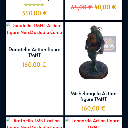
65,00
€
40,00
€
Valutato
350,00
€
5.00
su 5
Donatello Action figure
TMNT
160,00
€
Michelangelo Action
figure TMNT
160,00
€