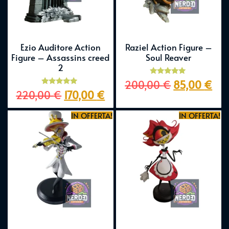
Ezio Auditore Action
Raziel Action Figure –
Figure – Assassins creed
Soul Reaver
2
Valutato
200,00
€
85,00
€
5.00
Valutato
220,00
€
170,00
€
su 5
5.00
su 5
IN OFFERTA!
IN OFFERTA!