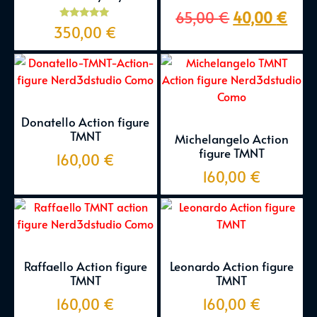
65,00
€
40,00
€
Valutato
350,00
€
5.00
su 5
Donatello Action figure
TMNT
Michelangelo Action
figure TMNT
160,00
€
160,00
€
Raffaello Action figure
Leonardo Action figure
TMNT
TMNT
160,00
€
160,00
€