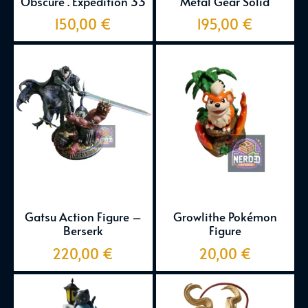
Obscure . Expedition 33
Metal Gear Solid
150,00
€
195,00
€
Gatsu Action Figure –
Growlithe Pokémon
Berserk
Figure
220,00
€
20,00
€