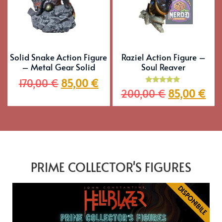
Solid Snake Action Figure
Raziel Action Figure –
– Metal Gear Solid
Soul Reaver
170,00
€
85,00
€
Valutato
200,00
€
85,00
€
5.00
su 5
PRIME COLLECTOR'S FIGURES
DISPONIBILE