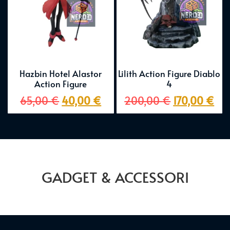
Hazbin Hotel Alastor
Lilith Action Figure Diablo
Action Figure
4
65,00
€
40,00
€
200,00
€
170,00
€
GADGET & ACCESSORI