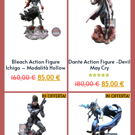
Bleach Action Figure
Dante Action Figure -Devil
Ichigo – Modalità Hollow
May Cry
160,00
€
85,00
€
Valutato
180,00
€
85,00
€
5.00
su 5
IN OFFERTA!
IN OFFERTA!