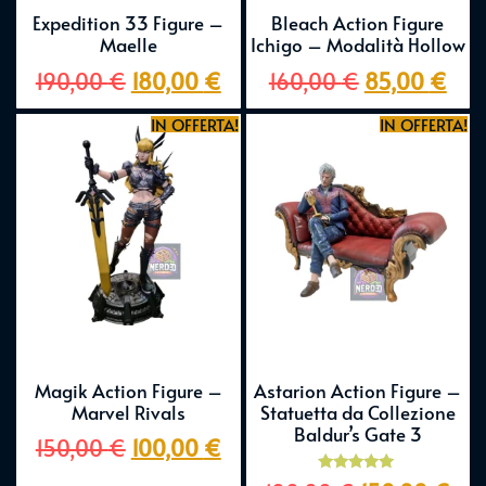
Expedition 33 Figure –
Bleach Action Figure
Maelle
Ichigo – Modalità Hollow
190,00
€
180,00
€
160,00
€
85,00
€
IN OFFERTA!
IN OFFERTA!
Magik Action Figure –
Astarion Action Figure –
Marvel Rivals
Statuetta da Collezione
Baldur’s Gate 3
150,00
€
100,00
€
Valutato