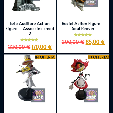
Ezio Auditore Action
Raziel Action Figure –
Figure – Assassins creed
Soul Reaver
2
Valutato
200,00
€
85,00
€
5.00
Valutato
220,00
€
170,00
€
su 5
5.00
su 5
IN OFFERTA!
IN OFFERTA!