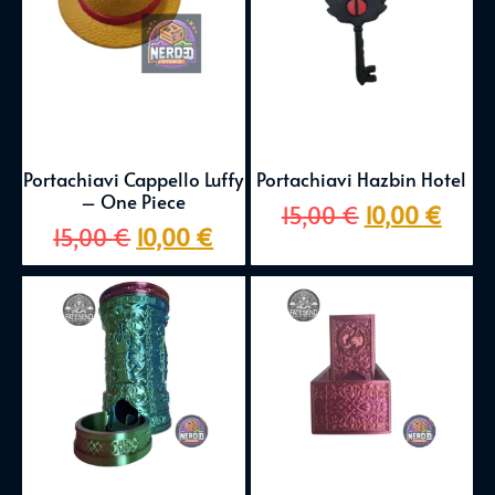
Portachiavi Cappello Luffy
Portachiavi Hazbin Hotel
– One Piece
15,00
€
10,00
€
15,00
€
10,00
€