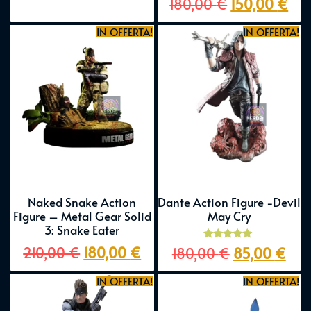
180,00
€
150,00
€
5.00
su 5
IN OFFERTA!
IN OFFERTA!
Naked Snake Action
Dante Action Figure -Devil
Figure – Metal Gear Solid
May Cry
3: Snake Eater
Valutato
210,00
€
180,00
€
180,00
€
85,00
€
5.00
su 5
IN OFFERTA!
IN OFFERTA!