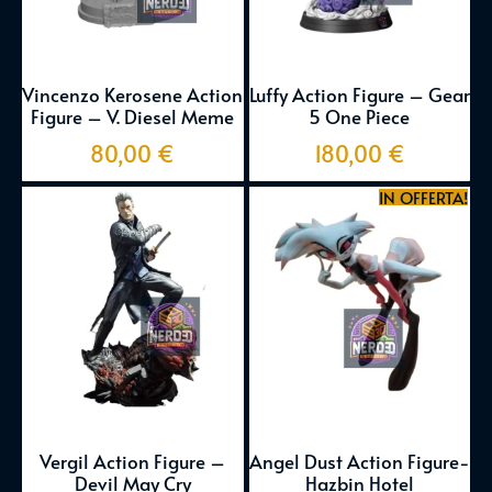
Vincenzo Kerosene Action
Luffy Action Figure – Gear
Figure – V. Diesel Meme
5 One Piece
80,00
€
180,00
€
IN OFFERTA!
Vergil Action Figure –
Angel Dust Action Figure-
Devil May Cry
Hazbin Hotel