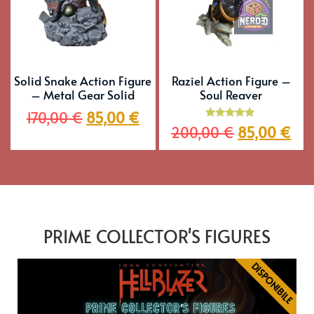
Solid Snake Action Figure
Raziel Action Figure –
– Metal Gear Solid
Soul Reaver
170,00
€
85,00
€
Valutato
200,00
€
85,00
€
5.00
su 5
PRIME COLLECTOR'S FIGURES
DISPONIBILE