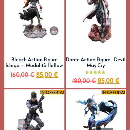
Bleach Action Figure
Dante Action Figure -Devil
Ichigo – Modalità Hollow
May Cry
160,00
€
85,00
€
Valutato
180,00
€
85,00
€
5.00
su 5
IN OFFERTA!
IN OFFERTA!