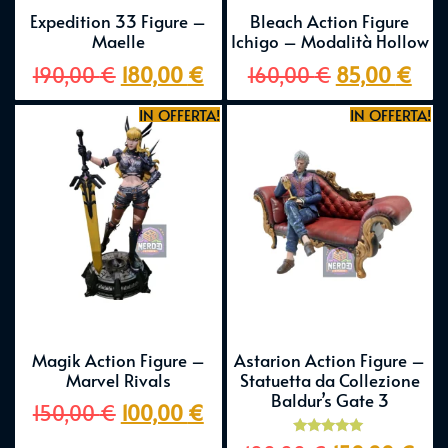
Expedition 33 Figure –
Bleach Action Figure
Maelle
Ichigo – Modalità Hollow
190,00
€
180,00
€
160,00
€
85,00
€
IN OFFERTA!
IN OFFERTA!
Magik Action Figure –
Astarion Action Figure –
Marvel Rivals
Statuetta da Collezione
Baldur’s Gate 3
150,00
€
100,00
€
Valutato