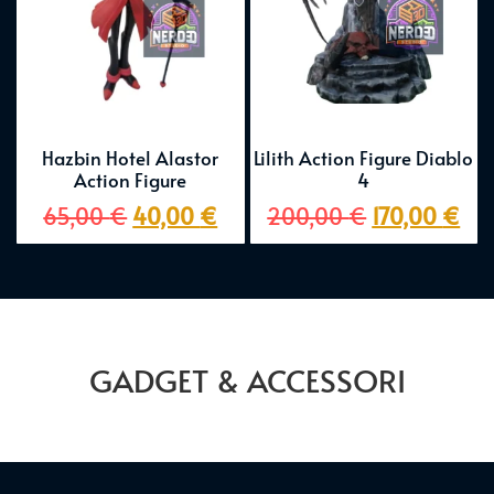
Hazbin Hotel Alastor
Lilith Action Figure Diablo
Action Figure
4
65,00
€
40,00
€
200,00
€
170,00
€
GADGET & ACCESSORI