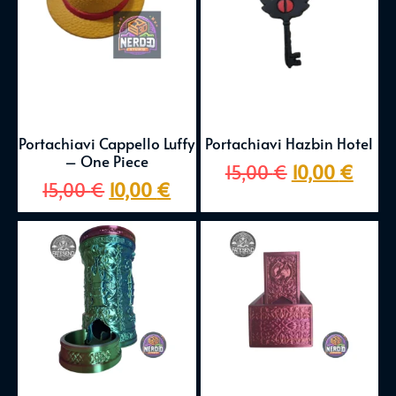
Portachiavi Cappello Luffy
Portachiavi Hazbin Hotel
– One Piece
15,00
€
10,00
€
15,00
€
10,00
€