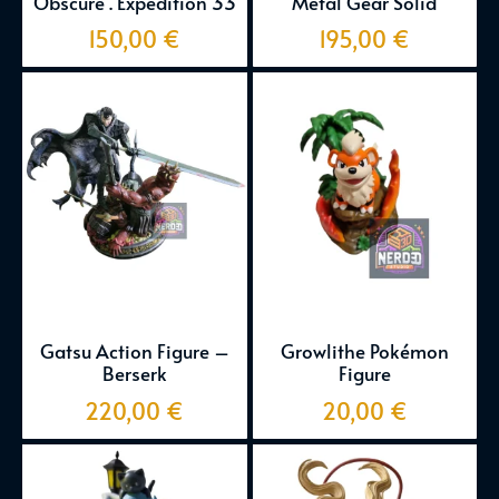
Obscure . Expedition 33
Metal Gear Solid
150,00
€
195,00
€
Gatsu Action Figure –
Growlithe Pokémon
Berserk
Figure
220,00
€
20,00
€