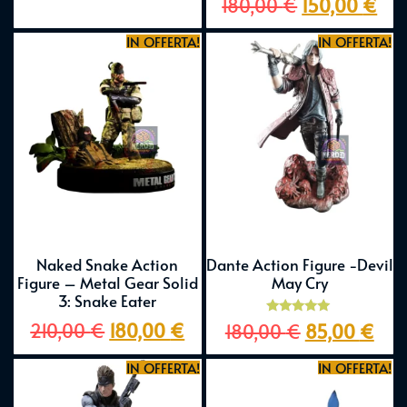
180,00
€
150,00
€
5.00
su 5
IN OFFERTA!
IN OFFERTA!
Naked Snake Action
Dante Action Figure -Devil
Figure – Metal Gear Solid
May Cry
3: Snake Eater
Valutato
210,00
€
180,00
€
180,00
€
85,00
€
5.00
su 5
IN OFFERTA!
IN OFFERTA!