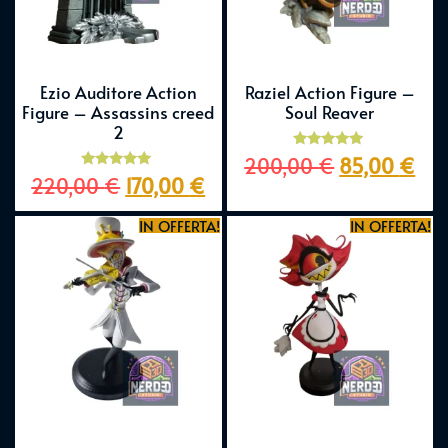
Ezio Auditore Action
Raziel Action Figure –
Figure – Assassins creed
Soul Reaver
2
Valutato
200,00
€
85,00
€
5.00
Valutato
220,00
€
170,00
€
su 5
5.00
su 5
IN OFFERTA!
IN OFFERTA!