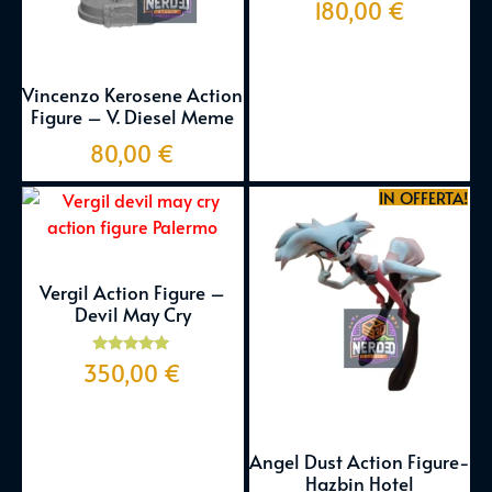
180,00
€
Vincenzo Kerosene Action
Figure – V. Diesel Meme
80,00
€
IN OFFERTA!
Vergil Action Figure –
Devil May Cry
Valutato
350,00
€
5.00
su 5
Angel Dust Action Figure-
Hazbin Hotel